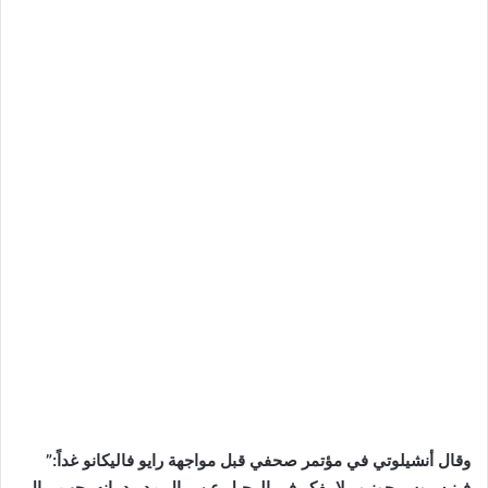
وقال أنشيلوتي في مؤتمر صحفي قبل مواجهة رايو فاليكانو غداً:”
فينيسيوس جونيور لا يفكر في الرحيل عن ريال مدريد، إنه يحب ريال