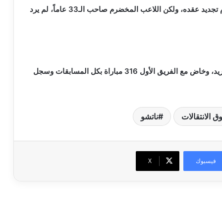
وأتم المصدر أن ريال مدريد عرض على النجم المخضرم تجديد عقده، ولكن اللاعب المخضرم صاحب الـ33 عاماً، لم يرد
يذكر أن ناتشو لعب طوال مسيرته في صفوف ريال مدريد، وخاض مع الفريق الأول 316 مباراة بكل المسابقات وسجل
 الانتقالات
ناتشو
فيسبوك
‫X