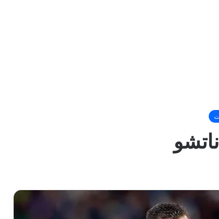
ت
ناتشو