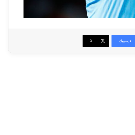
فيسبوك
‫X