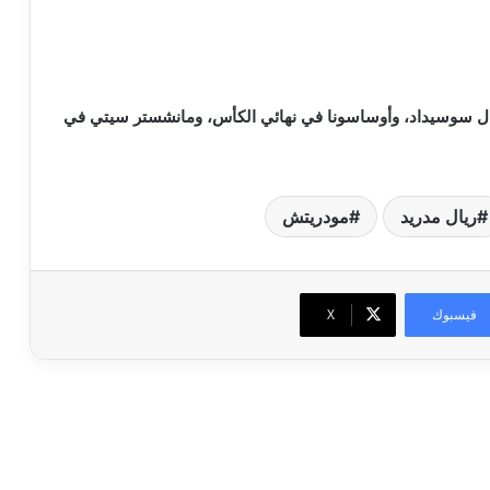
يال سوسيداد، وأوساسونا في نهائي الكأس، ومانشستر سيتي في
ريال مدريد
مودريتش
فيسبوك
‫X