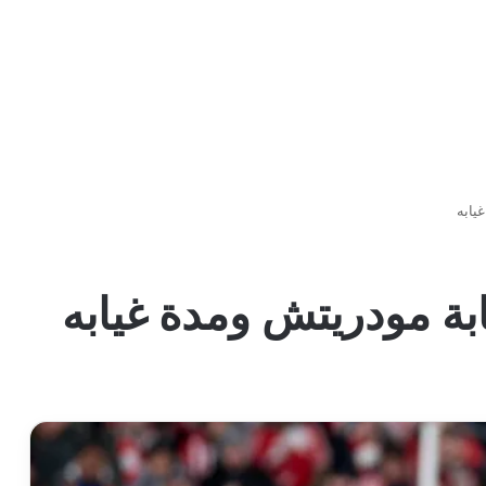
يابه
ة مودريتش ومدة غيابه