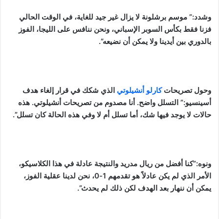
وشدد:” موسم برشلونة لا يزال غير جيد للغاية، في الوقت الحالي
فزنا فقط بكأس السوبر الإسباني، ونحن ننافس على الليجا، الفوز
بالدوري بين أيدينا ولا يمكن أن نضيعه”.
وحول تصريحات
كارلو أنشيلوتي
الذي شكك في قرار إلغاء هدف
أسينسيو:” التسلل واضح. أنا مصدوم من تصريحات أنشيلوتي. هذه
حالات لا يوجد فيها شك، أما تسلل أم لا وفي هذه الحالة كان تسلل”.
ونوه:”كنا أفضل من ريال مدريد والنتيجة عادلة في هذا الكلاسيكو،
الأمر الذي لم يكن عادلاً هو تقدمهم 1-0، نحن لدينا عقلية الفوز،
يمكن أن ننهار بعد الهدف لكن ذلك لم يحدث”.