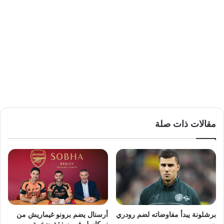
مقالات ذات صلة
برشلونة يبدأ مفاوضاته لضم رودري
أرسنال يضم برونو غيماريش من