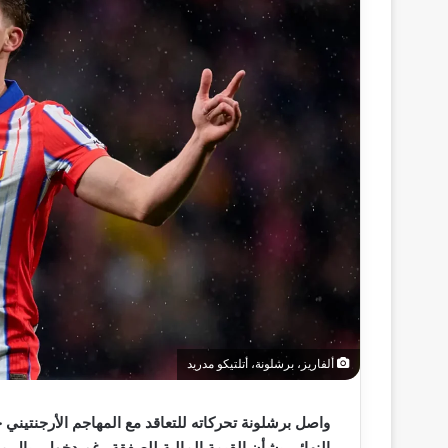
ألفاريز، برشلونة، أتلتيكو مدريد
واصل برشلونة تحركاته للتعاقد مع المهاجم الأرجنتيني ج
النهائي بشأن القيمة المالية للصفقة رغم دخول ريال 