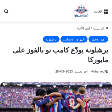
بح
القائمة
الرئيسية
/
أهم الأخبار
أهم الأخبار
الدوري الإسباني
برشلونة
برشلونة يودّع كامب نو بالفوز على
مايوركا
Mohamed
آخر تحديث: 2023-05-28