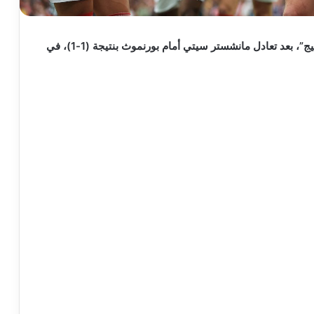
تُوِّج آرسنال بلقب الدوري الإنجليزي الممتاز ” البريميرليج”، بعد تعادل مانشستر سيتي أمام بورنموث بنتيجة (1-1)، في