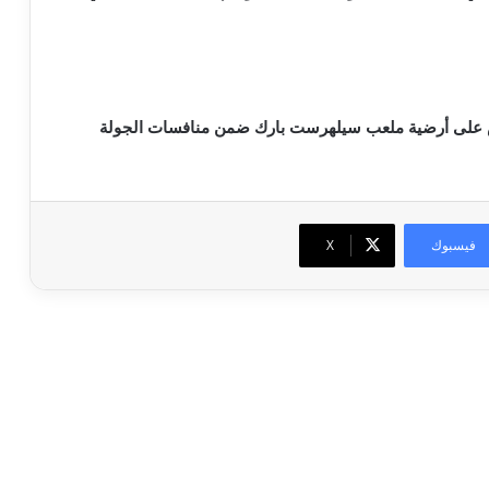
اس على أرضية ملعب سيلهرست بارك ضمن منافسات الجولة
فيسبوك
‫X