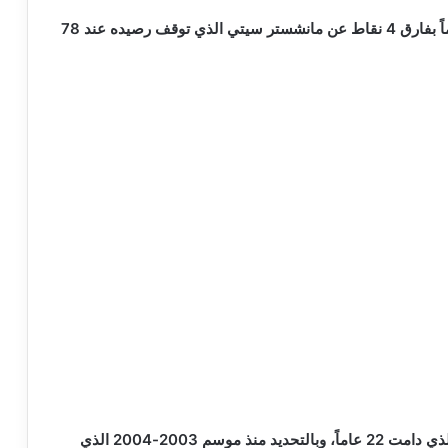
ويتصدر آرسنال جدول الترتيب برصيد 82 نقطة، متقدماً بفارق 4 نقاط عن مانشستر سيتي الذي توقف رصيده عند 78
وينهي آرسنال عقدة الفوز بالدوري الإنجليزي الممتاز الذي دامت 22 عاماً، وبالتحديد منذ موسم 2003-2004 الذي