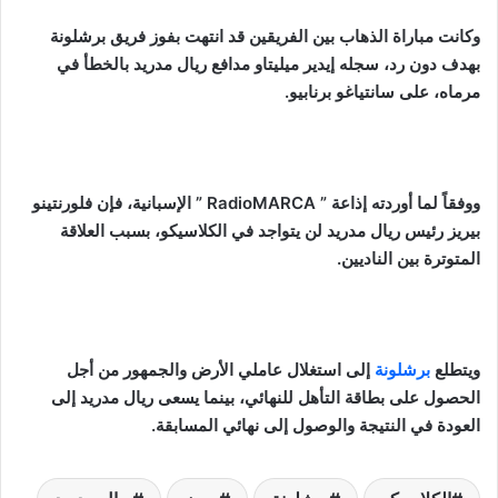
وكانت مباراة الذهاب بين الفريقين قد انتهت بفوز فريق برشلونة
بهدف دون رد، سجله إيدير ميليتاو مدافع ريال مدريد بالخطأ في
مرماه، على سانتياغو برنابيو.
ووفقاً لما أوردته إذاعة ” RadioMARCA ” الإسبانية، فإن فلورنتينو
بيريز رئيس ريال مدريد لن يتواجد في الكلاسيكو، بسبب العلاقة
المتوترة بين الناديين.
ويتطلع
برشلونة
إلى استغلال عاملي الأرض والجمهور من أجل
الحصول على بطاقة التأهل للنهائي، بينما يسعى ريال مدريد إلى
العودة في النتيجة والوصول إلى نهائي المسابقة.