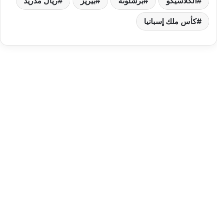
الكلاسيكو
برشلونة
بيريز
ريال مدريد
كأس ملك إسبانيا