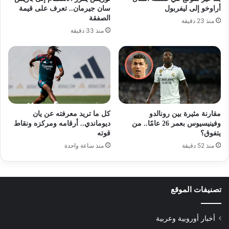
أراوخو إلى ليفربول
سان جيرمان.. تعرف على قيمة
الصفقة
منذ 23 دقيقة
منذ 33 دقيقة
مقارنة مثيرة بين رونالدو
كل ما تريد معرفته عن يان
وفينيسيوس بعمر 26 عامًا.. من
ديوماندي.. أرقامه ومركزه ونقاط
يتفوق؟
قوته
منذ 52 دقيقة
منذ ساعة واحدة
تصنيفات الموقع
أخبار أوروبية وعربية