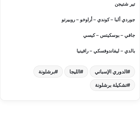
تير شتيجن
جوردي ألبا – كوندي – أراوخو – روبيرتو
جافي – بوسكيتس – كيسي
بالدي – ليفاندوفسكي – رافينيا
الدوري الإسباني
الليجا
برشلونة
تشكيلة برشلونة