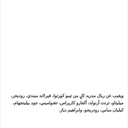
ويغيب عن ريال مدريد كلٍ من تيبو كورتوا، فيرلاند ميندي، روديجر،
ميليتاو، ترنت أرنولد، ألفارو كاريراس، تشواميني، جود بيلينجهام،
كيليان مبابي، رودريجو، وابراهيم دياز.