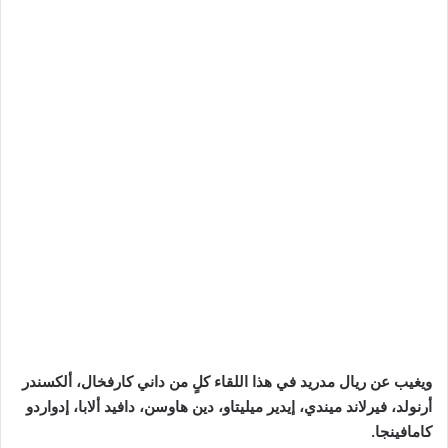
ويغيب عن ريال مدريد في هذا اللقاء كلٍ من داني كارفخال، ألكسندر
أرنولد، فيرلاند ميندي، إيدير ميليتاو، دين هاوسن، دافيد ألابا، إدواردو
كامافينجا.