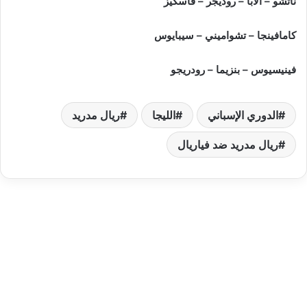
ناتشو – ألابا – روديجر – فاسكيز
كامافينجا – تشواميني – سيبايوس
فينيسيوس – بنزيما – رودريجو
الدوري الإسباني
الليجا
ريال مدريد
ريال مدريد ضد فياريال