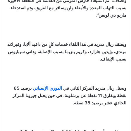
وأضاف:” تم استبعاد حارس المرمى من القائمة في اللحظة الأخيرة
بسبب التهاب المعدة والأمعاء ولن يسافر مع الفريق، وتم استدعاء
ماريو دي لويس”.
ويفتقد ريال مدريد في هذا اللقاء خدمات كلٍ من دافيد ألابا، وفيرلاند
ميندي، وإيدين هازارد، وكريم بنزيما بسبب الإصابة، وداني سيبايوس
بسبب الإيقاف.
ويحتل ريال مدريد المركز الثاني في
الدوري الإسباني
برصيد 65
نقطة وبفارق 11 نقطة عن برشلونة، في حين يحتل جيرونا المركز
الحادي عشر برصيد 38 نقطة.