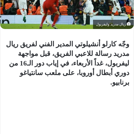
ريال مدريد وليفربول
وجّه كارلو أنشيلوتي المدير الفني لفريق ريال
مدريد رسالة للاعبي الفريق، قبل مواجهة
ليفربول، غداً الأربعاء، في إياب دور الـ16 من
دوري أبطال أوروبا، على ملعب سانتياغو
برنابيو.