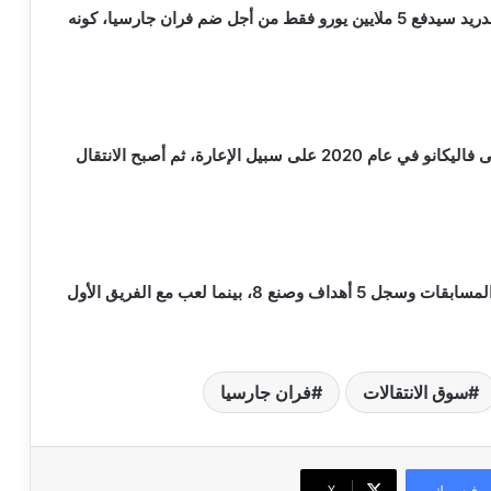
وكانت العديد من التقارير الصحفية قد أكدت بأن ريال مدريد سيدفع 5 ملايين يورو فقط من أجل ضم فران جارسيا، كونه
ويعد جارسيا من خريجي أكاديمية ريال مدريد، وانضم إلى فاليكانو في عام 2020 على سبيل الإعارة، ثم أصبح الانتقال
يذكر أن جارسيا خاض مع رايو فاليكانو 119 مباراة بكل المسابقات وسجل 5 أهداف وصنع 8، بينما لعب مع الفريق الأول
سوق الانتقالات
فران جارسيا
فيسبوك
‫X