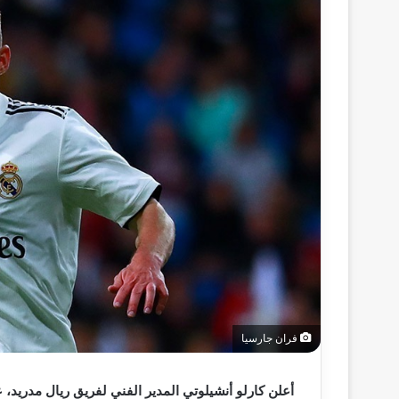
فران جارسيا
أعلن كارلو أنشيلوتي المدير الفني لفريق ريال مدريد، ع