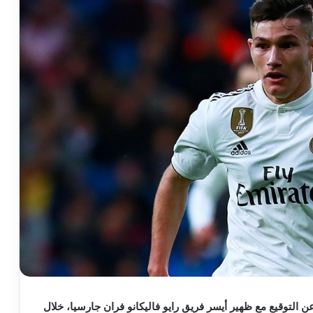
ن التوقيع مع ظهير أيسر فريق رايو فاليكانو فران جارسيا، خلال