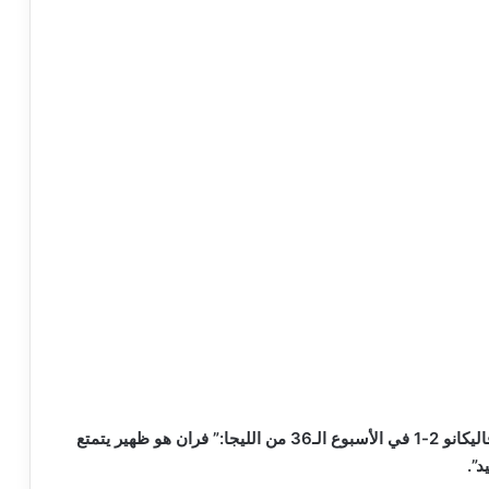
وقال المدرب في مؤتمر صحفي عقده بعد الفوز على فاليكانو 2-1 في الأسبوع الـ36 من الليجا:” فران هو ظهير يتمتع
د”.