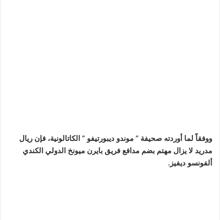
ووفقاً لما أوردته صحيفة ” موندو ديبورتيفو ” الكاتالونية، فإن ريال
مدريد لا يزال مهتم بضم مدافع فريق بايرن ميونخ الدولي الكندي
ألفونسو ديفيز.