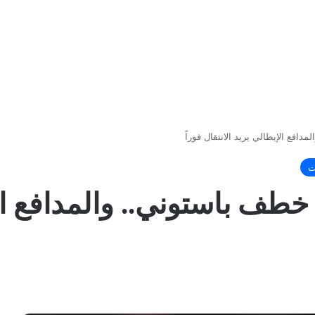
افع الإيطالي يريد الانتقال فوراً
ت
طف باستوني.. والمدافع الإ