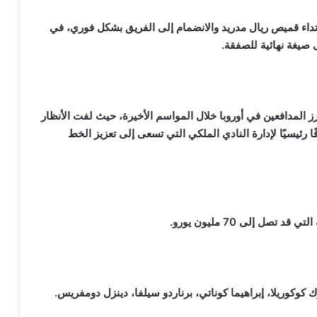
داء قميص ريال مدريد والانضمام إلى الفريق بشكل فوري، في
صيغة نهائية للصفقة.
الي، البالغ من العمر 27 عامًا، أحد أبرز المدافعين في أوروبا خلال المواسم الأخيرة، حيث لفت الأنظار
ًا رئيسيًا لإدارة النادي الملكي التي تسعى إلى تعزيز الخط
ل إلى 70 مليون يورو.
 كوكوريلا، إبراهيما كوناتي، برناردو سيلفا، دينزل دومفريس.