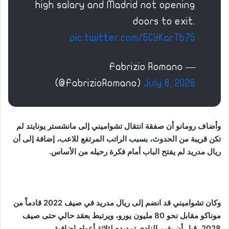
high salary and Madrid not opening
doors to exit.
pic.twitter.com/5CYKarTb75
— Fabrizio Romano
(@FabrizioRomano)
July 8, 2026
وأضاف رومانو أن صفقة انتقال تشواميني إلى مانشستر يونايتد لم
تكن قريبة من الحدوث، بسبب الراتب المرتفع للاعب، إضافة إلى أن
ريال مدريد لم يفتح الباب أمام فكرة رحيله من الأساس.
وكان تشواميني قد انضم إلى ريال مدريد في صيف 2022 قادماً من
موناكو مقابل نحو 80 مليون يورو، ويرتبط بعقد حالي حتى صيف
2028، قبل أن يقرر النادي تمديده لثلاثة أعوام إضافية.