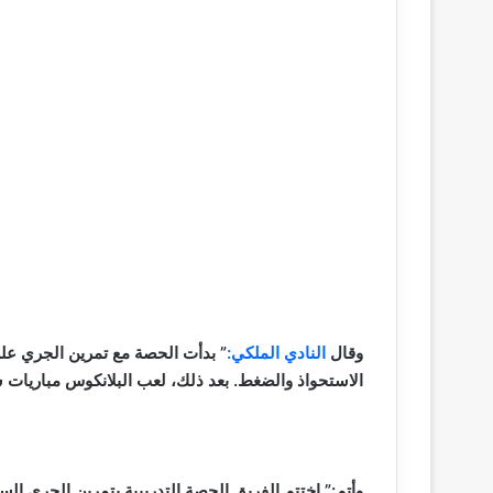
وقال
النادي الملكي:
” بدأت الحصة مع تمرين الجري على 
الاستحواذ والضغط. بعد ذلك، لعب البلانكوس مباريات ش
وأتم:” اختتم الفريق الحصة التدريبية بتمرين الجري السر