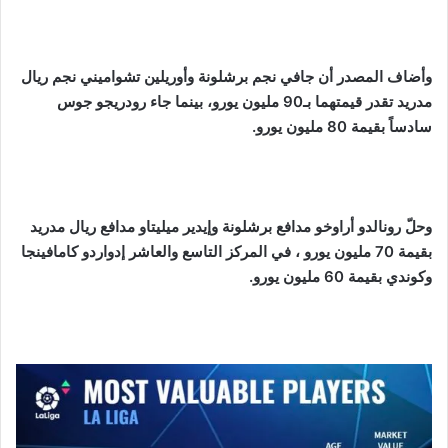
وأضاف المصدر أن جافي نجم برشلونة وأوريلين تشواميني نجم ريال
مدريد تقدر قيمتهما بـ90 مليون يورو، بينما جاء رودريجو جوس
سادساً بقيمة 80 مليون يورو.
وحلّ رونالدو أراوخو مدافع برشلونة وإيدير ميليتاو مدافع ريال مدريد
بقيمة 70 مليون يورو ، في المركز التاسع والعاشر إدواردو كامافينجا
وكوندي بقيمة 60 مليون يورو.