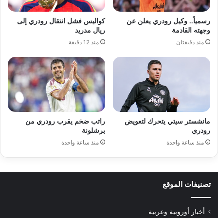
رسمياً.. وكيل رودري يعلن عن
كواليس فشل انتقال رودري إلى
وجهته القادمة
ريال مدريد
منذ دقيقتان
منذ 12 دقيقة
مانشستر سيتي يتحرك لتعويض
راتب ضخم يقرب رودري من
رودري
برشلونة
منذ ساعة واحدة
منذ ساعة واحدة
تصنيفات الموقع
أخبار أوروبية وعربية