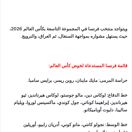
ويتواجد منتخب فرنسا في المجموعة التاسعة بكأس العالم 2026،
حيث يستهل مشواره بمواجهة السنغال، ثم العراق، والنرويج.
قائمة فرنسا المستدعاة لخوض كأس العالم:
حراسة المرمى: مايك ماينان، روبن ريسر، برايس سامبا.
خط الدفاع: لوكاس دين، مالو جوستو، لوكاس هيرنانديز، ثيو
هيرنانديز، إبراهيما كوناتي، جول كوندي، ماكسينس لوروا، ويليام
ساليبا، دايوت أوباميكانو.
خط الوسط: نجولو كانتي، مانو كوني، أدريان رابيو، أوريلين
تشواميني، زائير إيمري.