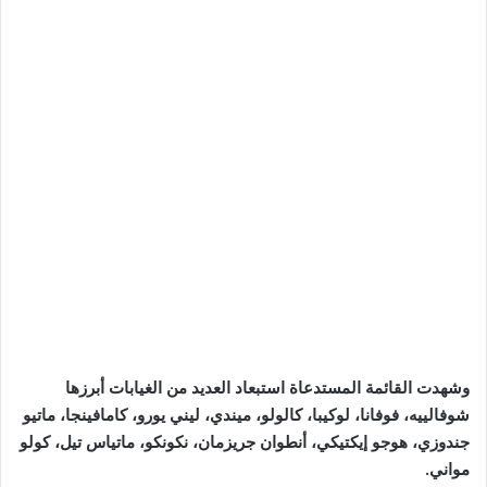
وشهدت القائمة المستدعاة استبعاد العديد من الغيابات أبرزها
شوفالييه، فوفانا، لوكيبا، كالولو، ميندي، ليني يورو، كامافينجا، ماتيو
جندوزي، هوجو إيكتيكي، أنطوان جريزمان، نكونكو، ماتياس تيل، كولو
مواني.