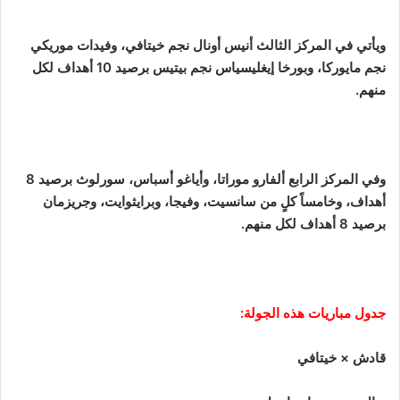
ويأتي في المركز الثالث أنيس أونال نجم خيتافي، وفيدات موريكي
نجم مايوركا، وبورخا إيغليسياس نجم بيتيس برصيد 10 أهداف لكل
منهم.
وفي المركز الرابع ألفارو موراتا، وأياغو أسباس، سورلوث برصيد 8
أهداف، وخامساً كلٍ من سانسيت، وفيجا، وبرايثوايت، وجريزمان
برصيد 8 أهداف لكل منهم.
جدول مباريات هذه الجولة:
قادش × خيتافي