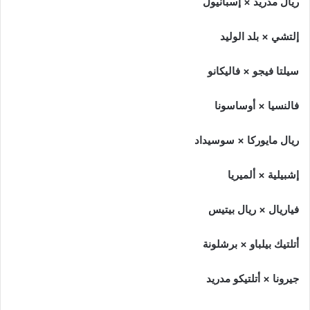
ريال مدريد × إسبانيول
إلتشي × بلد الوليد
سيلتا فيجو × فاليكانو
فالنسيا × أوساسونا
ريال مايوركا × سوسيداد
إشبيلية × ألميريا
فياريال × ريال بيتيس
أتلتيك بيلباو × برشلونة
جيرونا × أتلتيكو مدريد