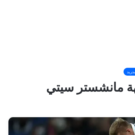
دريد
هة مانشستر سيتي