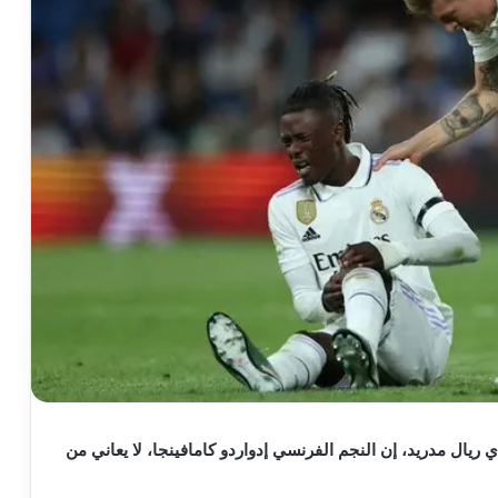
 ريال مدريد، إن النجم الفرنسي إدواردو كامافينجا، لا يعاني من