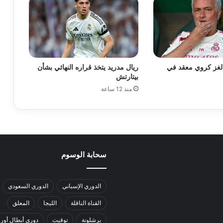
 لغز كروي معقد في
ريال مدريد يتخذ قراره النهائي بشأن
بيتارتش
منذ 12 ساعة
سحابة الوسوم
الدوري الإسباني
الدوري السعودي
القناة الناقلة
الليجا
المعلق
برشلونة
توقيت
دوري أبطال أورو