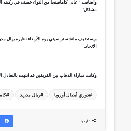
وأضافت:” عانى كامافينجا من التواء خفيف في ركبته
مشاكل”.
ويستضيف مانشستر سيتي يوم الأربعاء نظيره ريال مدر
الاتحاد.
وكانت مباراة الذهاب بين الفريقين قد انتهت بالتعادل الإيجابي (1-1) على ملعب سانتي
دوري أبطال أوروبا
ريال مدريد
كاما
شاركها