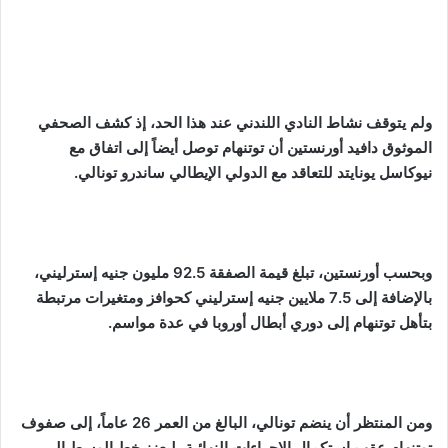
ولم يتوقف نشاط النادي اللندني عند هذا الحد، إذ كشف الصحفي
الموثوق دافيد أورنستين أن توتنهام توصل أيضاً إلى اتفاق مع
نيوكاسل يونايتد للتعاقد مع الدولي الإيطالي ساندرو تونالي.
وبحسب أورنستين، تبلغ قيمة الصفقة 92.5 مليون جنيه إسترليني،
بالإضافة إلى 7.5 ملايين جنيه إسترليني كحوافز ومتغيرات مرتبطة
بتأهل توتنهام إلى دوري أبطال أوروبا في عدة مواسم.
ومن المنتظر أن ينضم تونالي، البالغ من العمر 26 عاماً، إلى صفوف
توتنهام عقب استكمال الإجراءات النهائية، ليعزز خط الوسط إلى