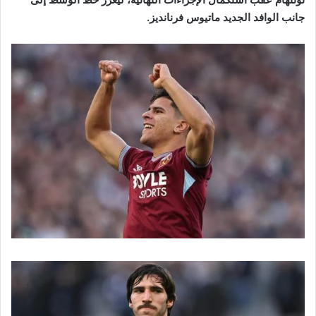
جانب الوافد الجديد ماتيوس فرنانديز.