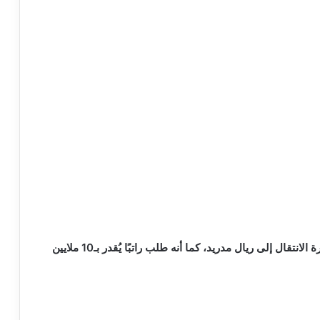
وأشار المصدر إلى أن اللاعب البرتغالي منفتح على فكرة الانتقال إلى ريال مدريد، كما أنه طلب راتبًا يُقدر بـ10 ملايين