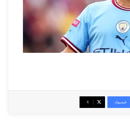
فيسبوك
‫X