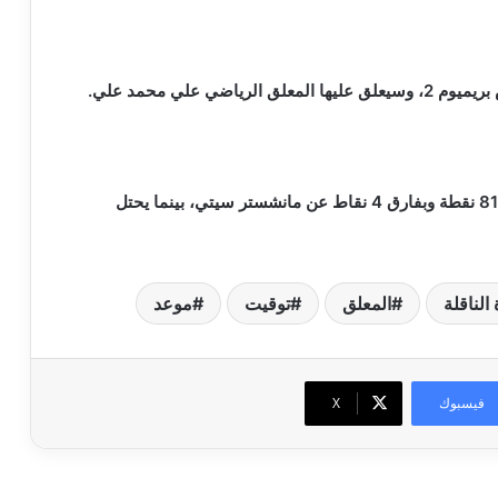
ي علي محمد علي.
ويحتل آرسنال المركز الثاني في جدول الترتيب برصيد 81 نقطة وبفارق 4 نقاط عن مانشستر سيتي، بينما يحتل
 الناقلة
المعلق
توقيت
موعد
فيسبوك
‫X