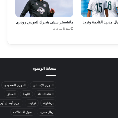
ال مدريد القادمة وتردد
مانشستر سيتي يتحرك لتعويض رودري
منذ 8 ساعات
سحابة الوسوم
الدوري الإسباني
الدوري السعودي
القناة الناقلة
الليجا
المعلق
برشلونة
توقيت
دوري أبطال أورو
ريال مدريد
سوق الانتقالات