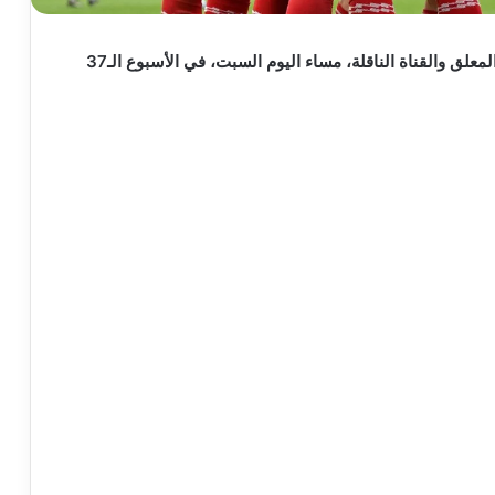
تعرف على موعد مباراة آرسنال ونوتينغهام فورست، والمعلق والقناة الناقلة، مساء اليوم السبت، في الأسبوع الـ37