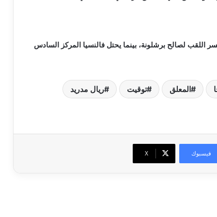
لمركز الثاني برصيد 71 نقطة وقد خسر اللقب لصالح برشلونة، بينما يحتل فالنسيا المركز السادس
ا
المعلق
توقيت
ريال مدريد
فيسبوك
‫X