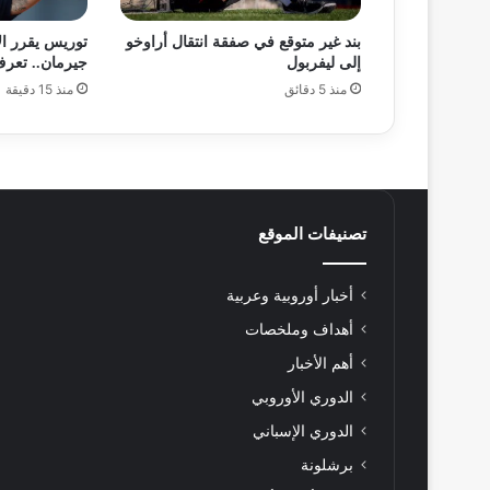
بند غير متوقع في صفقة انتقال أراوخو
توريس يقرر ال
إلى ليفربول
جيرمان.. تعر
منذ 5 دقائق
منذ 15 دقيقة
تصنيفات الموقع
أخبار أوروبية وعربية
أهداف وملخصات
أهم الأخبار
الدوري الأوروبي
الدوري الإسباني
برشلونة