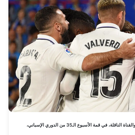
تعرف على موعد مباراة ريال مدريد وفالنسيا والمعلق والقناة الناقلة، في قمة الأسبوع الـ35 من الدوري الإسباني،