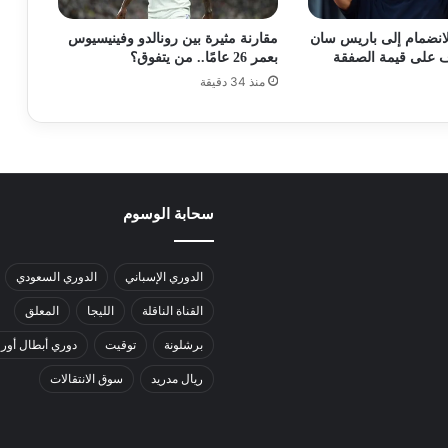
انضمام إلى باريس سان
مقارنة مثيرة بين رونالدو وفينيسيوس
ف على قيمة الصفقة
بعمر 26 عامًا.. من يتفوق؟
منذ 34 دقيقة
سحابة الوسوم
الدوري الإسباني
الدوري السعودي
القناة الناقلة
الليجا
المعلق
برشلونة
توقيت
دوري أبطال أورو
ريال مدريد
سوق الانتقالات