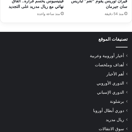
فيران توريس يقوم “نعم” لباريس
فينيسيوس يحسم قراره.. اتفاق
سان جيرمان
نهائي مع ريال مدريد على التجديد
منذ 54 دقيقة
منذ ساعة واحدة
تصنيفات الموقع
أخبار أوروبية وعربية
أهداف وملخصات
أهم الأخبار
الدوري الأوروبي
الدوري الإسباني
برشلونة
دوري أبطال أوروبا
ريال مدريد
سوق الانتقالات