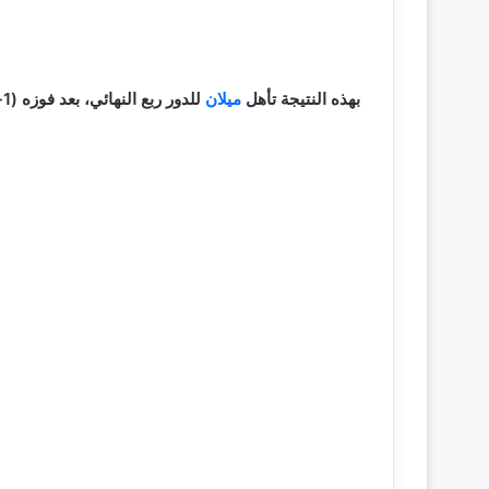
بهذه النتيجة تأهل
ميلان
للدور ربع النهائي، بعد فوزه (1-0) في مباراة الذهاب على ملعب سان سيرو.