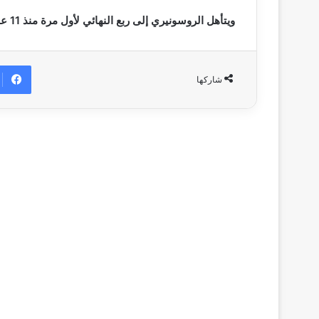
ويتأهل الروسونيري إلى ربع النهائي لأول مرة منذ 11 عاماً، وبالتحديد موسم 2011/12 على حساب آرسنال.
شاركها