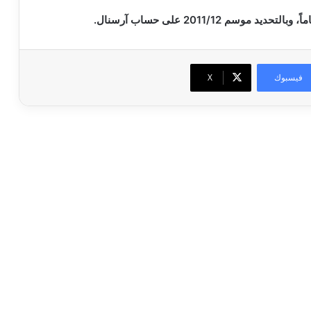
فيسبوك
‫X