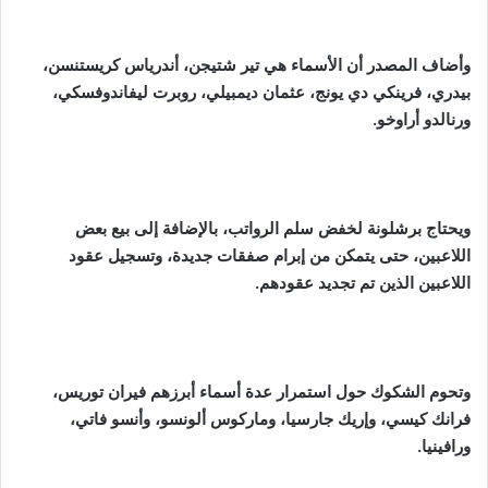
وأضاف المصدر أن الأسماء هي تير شتيجن، أندرياس كريستنسن،
بيدري، فرينكي دي يونج، عثمان ديمبيلي، روبرت ليفاندوفسكي،
ورنالدو أراوخو.
ويحتاج برشلونة لخفض سلم الرواتب، بالإضافة إلى بيع بعض
اللاعبين، حتى يتمكن من إبرام صفقات جديدة، وتسجيل عقود
اللاعبين الذين تم تجديد عقودهم.
وتحوم الشكوك حول استمرار عدة أسماء أبرزهم فيران توريس،
فرانك كيسي، وإريك جارسيا، وماركوس ألونسو، وأنسو فاتي،
ورافينيا.