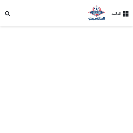
بح
القائمة