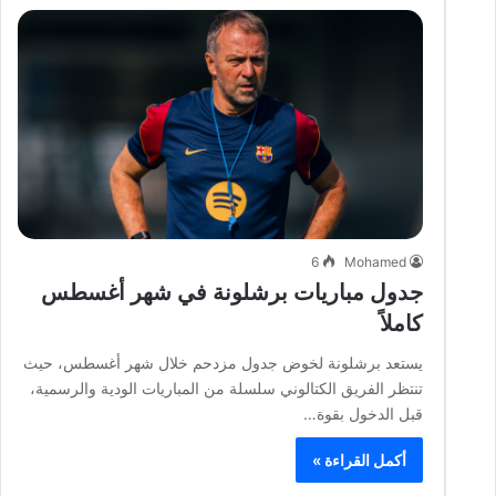
6
Mohamed
جدول مباريات برشلونة في شهر أغسطس
كاملاً
يستعد برشلونة لخوض جدول مزدحم خلال شهر أغسطس، حيث
تنتظر الفريق الكتالوني سلسلة من المباريات الودية والرسمية،
قبل الدخول بقوة…
أكمل القراءة »