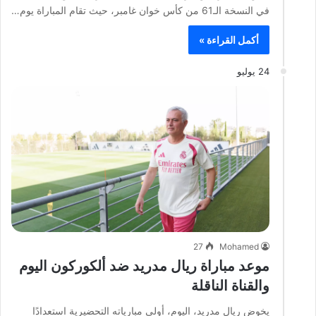
في النسخة الـ61 من كأس خوان غامبر، حيث تقام المباراة يوم…
أكمل القراءة »
24 يوليو
27
Mohamed
موعد مباراة ريال مدريد ضد ألكوركون اليوم
والقناة الناقلة
يخوض ريال مدريد، اليوم، أولى مبارياته التحضيرية استعدادًا