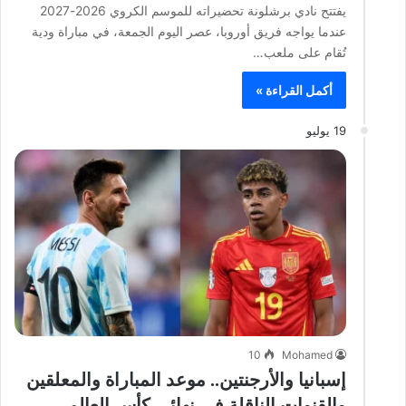
يفتتح نادي برشلونة تحضيراته للموسم الكروي 2026-2027
عندما يواجه فريق أوروبا، عصر اليوم الجمعة، في مباراة ودية
تُقام على ملعب…
أكمل القراءة »
19 يوليو
10
Mohamed
إسبانيا والأرجنتين.. موعد المباراة والمعلقين
والقنوات الناقلة في نهائي كأس العالم