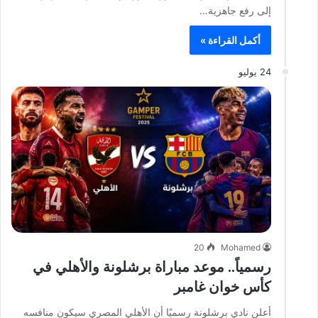
إلى رفع جاهزية…
أكمل القراءة »
24 يوليو
20
Mohamed
رسمياً.. موعد مباراة برشلونة والأهلي في
كأس خوان غامبر
أعلن نادي برشلونة رسميًا أن الأهلي المصري سيكون منافسه