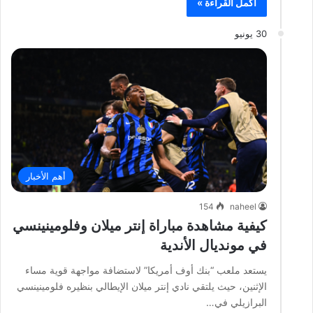
أكمل القراءة »
30 يونيو
أهم الأخبار
154
naheel
كيفية مشاهدة مباراة إنتر ميلان وفلومينينسي
في مونديال الأندية
يستعد ملعب “بنك أوف أمريكا” لاستضافة مواجهة قوية مساء
الإثنين، حيث يلتقي نادي إنتر ميلان الإيطالي بنظيره فلومينينسي
البرازيلي في…