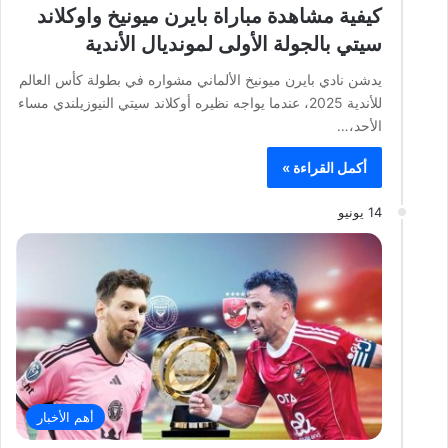
كيفية مشاهدة مباراة بايرن ميونيخ واوكلاند
سيتي بالجولة الأولى لمونديال الأندية
يدشن نادي بايرن ميونيخ الألماني مشواره في بطولة كأس العالم
للأندية 2025، عندما يواجه نظيره أوكلاند سيتي النيوزيلندي مساء
الأحد،…
أكمل القراءة »
14 يونيو
أهم الأخبار