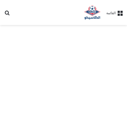
بح
القائمة