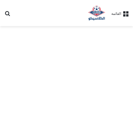
بح
القائمة