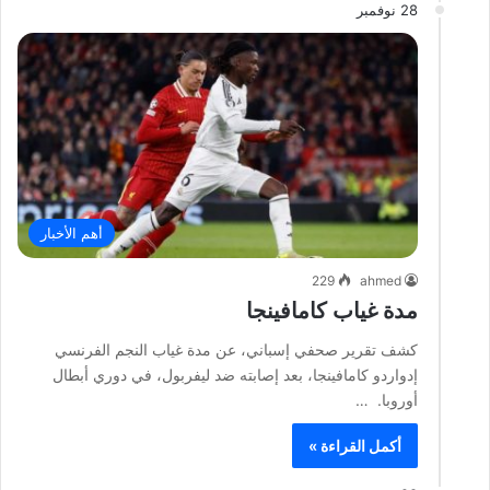
28 نوفمبر
أهم الأخبار
229
ahmed
مدة غياب كامافينجا
كشف تقرير صحفي إسباني، عن مدة غياب النجم الفرنسي
إدواردو كامافينجا، بعد إصابته ضد ليفربول، في دوري أبطال
أوروبا. …
أكمل القراءة »