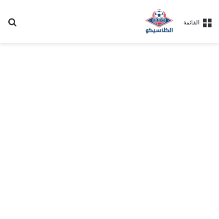
بح
القائمة