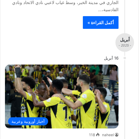
الجاري في مدينة الخبر، وسط غياب لاعبي نادي الاتحاد ونادي
القادسية،…
أكمل القراءة »
أبريل
- 2025 -
16 أبريل
أخبار أوروبية وعربية
118
naheel