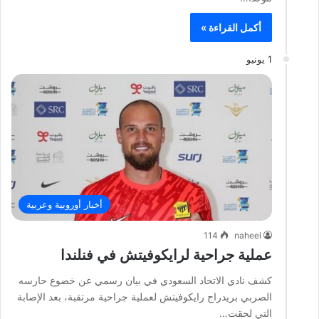
أكمل القراءة »
1 يونيو
أخبار أوروبية وعربية
114
naheel
عملية جراحية لرايكوفيتش في فنلندا
كشف نادي الاتحاد السعودي في بيان رسمي عن خضوع حارسه
الصربي بريدراج رايكوفيتش لعملية جراحية مرتقبة، بعد الإصابة
التي لحقت…