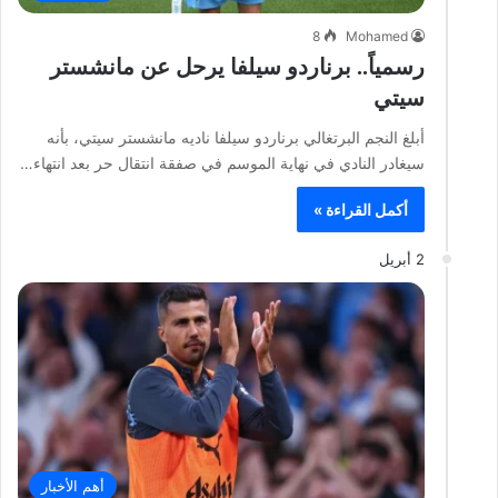
8
Mohamed
رسمياً.. برناردو سيلفا يرحل عن مانشستر
سيتي
أبلغ النجم البرتغالي برناردو سيلفا ناديه مانشستر سيتي، بأنه
سيغادر النادي في نهاية الموسم في صفقة انتقال حر بعد انتهاء…
أكمل القراءة »
2 أبريل
أهم الأخبار