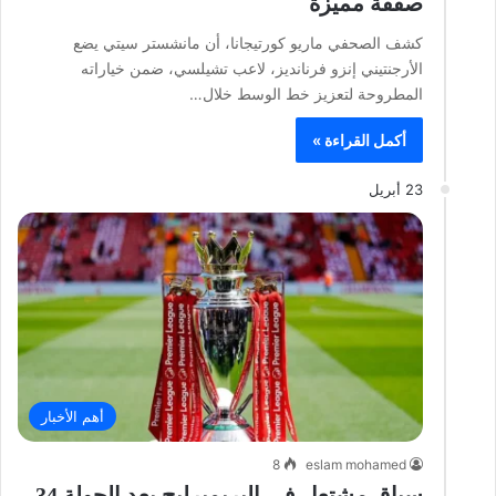
صفقة مميزة
كشف الصحفي ماريو كورتيجانا، أن مانشستر سيتي يضع
الأرجنتيني إنزو فرنانديز، لاعب تشيلسي، ضمن خياراته
المطروحة لتعزيز خط الوسط خلال…
أكمل القراءة »
23 أبريل
أهم الأخبار
8
eslam mohamed
سباق مشتعل في البريميرليج بعد الجولة 34