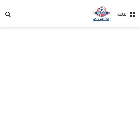
بح
القائمة