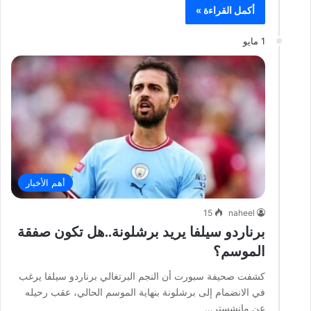
أكمل القراءة »
1 مايو
أهم الأخبار
15
naheel
برناردو سيلفا يريد برشلونة..هل تكون صفقة
الموسم؟
كشفت صحيفة سبورت أن النجم البرتغالي برناردو سيلفا يرغب
في الانضمام إلى برشلونة بنهاية الموسم الحالي، عقب رحيله
عن مانشستر…