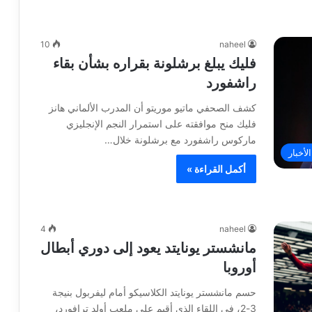
10
naheel
فليك يبلغ برشلونة بقراره بشأن بقاء
راشفورد
كشف الصحفي ماتيو موريتو أن المدرب الألماني هانز
فليك منح موافقته على استمرار النجم الإنجليزي
ماركوس راشفورد مع برشلونة خلال…
لأخبار
أكمل القراءة »
4
naheel
مانشستر يونايتد يعود إلى دوري أبطال
أوروبا
حسم مانشستر يونايتد الكلاسيكو أمام ليفربول بنيجة
3-2، في اللقاء الذي أقيم على ملعب أولد ترافورد،