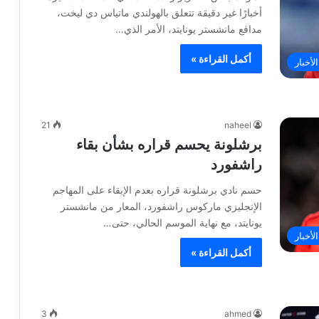
أخبارًا غير دقيقة تتعلق بالهولندي ماتياس دي ليخت،
مدافع مانشستر يونايتد، الأمر الذي…
أكمل القراءة »
لأخبار
21
naheel
برشلونة يحسم قراره بشأن بقاء
راشفورد
حسم نادي برشلونة قراره بعدم الإبقاء على المهاجم
الإنجليزي ماركوس راشفورد، المعار من مانشستر
يونايتد، مع نهاية الموسم الحالي، حتى…
لأخبار
أكمل القراءة »
3
ahmed