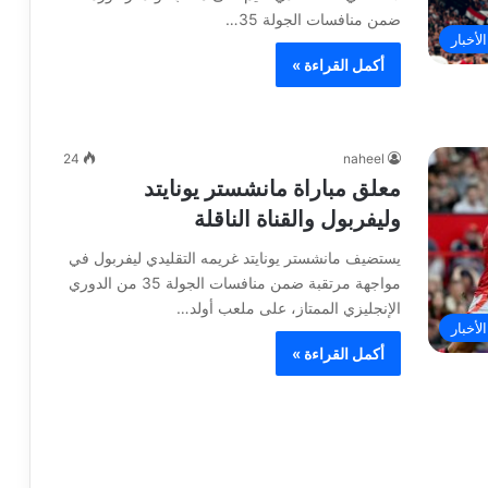
ضمن منافسات الجولة 35…
لأخبار
أكمل القراءة »
24
naheel
معلق مباراة مانشستر يونايتد
وليفربول والقناة الناقلة
يستضيف مانشستر يونايتد غريمه التقليدي ليفربول في
مواجهة مرتقبة ضمن منافسات الجولة 35 من الدوري
الإنجليزي الممتاز، على ملعب أولد…
لأخبار
أكمل القراءة »