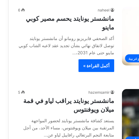
6
naheel
مانشستر يونايتد يحسم مصير كوبي
ماينو
أكد الصحفي فابريزيو رومانو أن مانشستر يونايتد
توصل لاتفاق نهائي بشأن تجديد عقد لاعبه الشاب كوبي
ماينو حتى عام 2031،…
وعربية
أكمل القراءة »
5
hazemsamir
مانشستر يونايتد يراقب لياو في قمة
ميلان ويوفنتوس
يستعد كشافة مانشستر يونايتد لحضور المواجهة
المرتقبة بين ميلان ويوفنتوس، مساء الأحد، من أجل
متابعة النجم البرتغالي رافاييل لياو عن…