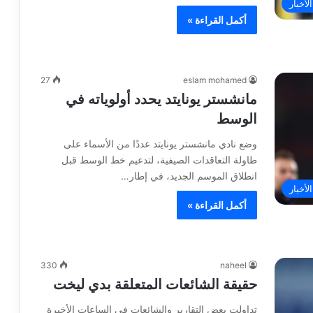
لأخبار
أكمل القراءة »
27
eslam mohamed
مانشستر يونايتد يحدد أولوياته في
الوسط
وضع نادي مانشستر يونايتد عددًا من الأسماء على
طاولة التعاقدات الصيفية، لتدعيم خط الوسط قبل
انطلاق الموسم الجديد، في إطار…
لأخبار
أكمل القراءة »
330
naheel
حقيقة الشائعات المتعلقة بدي ليخت
تداولت بعض التقارير والشائعات في الساعات الأخيرة