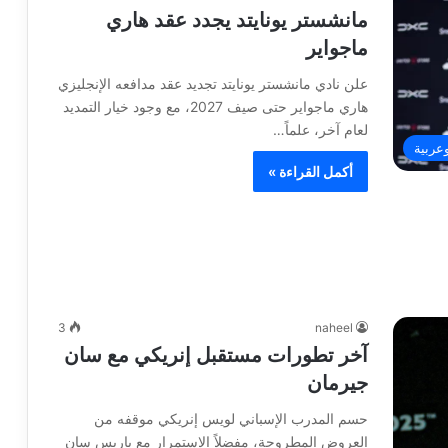
مانشستر يونايتد يجدد عقد هاري
ماجواير
علن نادي مانشستر يونايتد تجديد عقد مدافعه الإنجليزي
هاري ماجواير حتى صيف 2027، مع وجود خيار التمديد
لعام آخر، علماً…
وعربية
أكمل القراءة »
3
naheel
آخر تطورات مستقبل إنريكي مع سان
جيرمان
حسم المدرب الإسباني لويس إنريكي موقفه من
العروض المطروحة، مفضلاً الاستمرار مع باريس سان