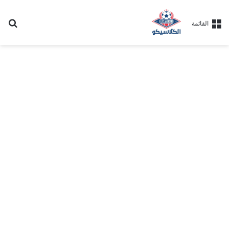
بح
القائمة