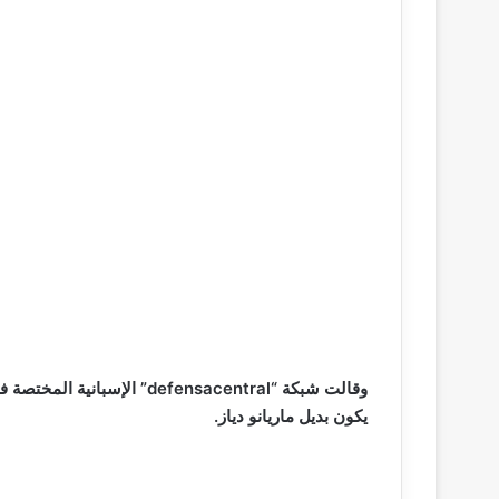
وقالت شبكة “defensacentral” الإسبانية المختصة في شؤون
يكون بديل ماريانو دياز.