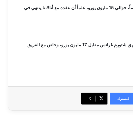
وأضاف المصدر أن قيمة اللاعب البالغ من العمر 20 عاماً، حوالي 15 مليون يورو، علماً أن عقده مع أتالانتا ينتهي في
في عام 2022 قادماً من فريق شتورم غراتس مقابل 17 مليون يورو، وخاض مع الفريق
فيسبوك
‫X