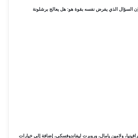
ن السؤال الذي يفرض نفسه بقوة هو: هل يعالج برشلونة
فينيا، ولامين يامال، وروبرت ليفاندوفسكي، إضافة إلى خيارات