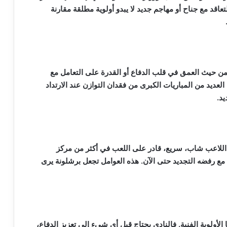
اقد مع جناح أو مهاجم جديد لا يبدو أولوية مطلقة مقارنة
من حيث العمق في قلب الدفاع أو القدرة على التعامل مع
لعديد من المباريات الكبرى من فقدان التوازن عند الارتداد
د.
ث اللاعب شاب، سريع، قادر على اللعب في أكثر من مركز
هجومي، وعقده مع بوروسيا دورتموند ينتهي في 2027 مع رفضه التجديد حتى الآن. هذه العوامل تجعل برشلونة يرى
الأولوية الفنية. فالنادي يحتاج قبل أي شيء إلى تعزيز الدفاع،