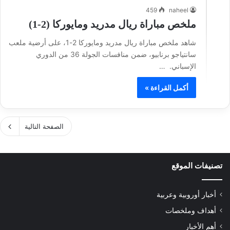
459
naheel
ملخص مباراة ريال مدريد ومايوركا (2-1)
شاهد ملخص مباراة ريال مدريد ومايوركا 2-1، على أرضية ملعب
سانتياجو برنابيو، ضمن منافسات الجولة 36 من الدوري
الإسباني. …
أكمل القراءة »
الصفحة التالية
تصنيفات الموقع
أخبار أوروبية وعربية
أهداف وملخصات
أهم الأخبار