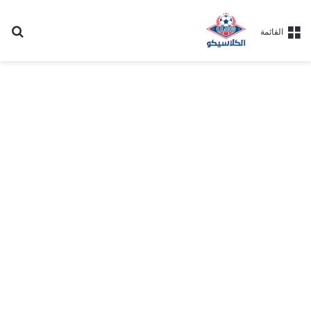
بح
القائمة