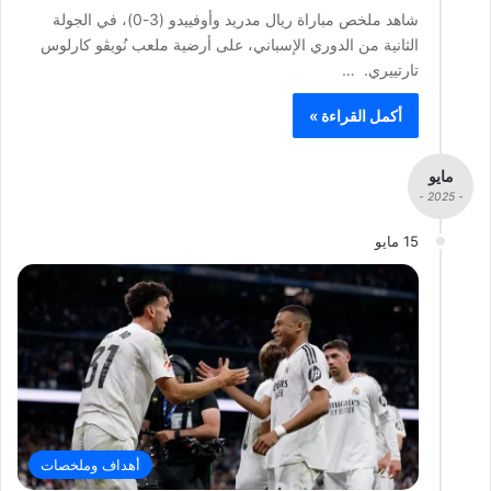
شاهد ملخص مباراة ريال مدريد وأوفييدو (3-0)، في الجولة
الثانية من الدوري الإسباني، على أرضية ملعب نُويڤو كارلوس
تارتييري. …
أكمل القراءة »
مايو
- 2025 -
15 مايو
أهداف وملخصات