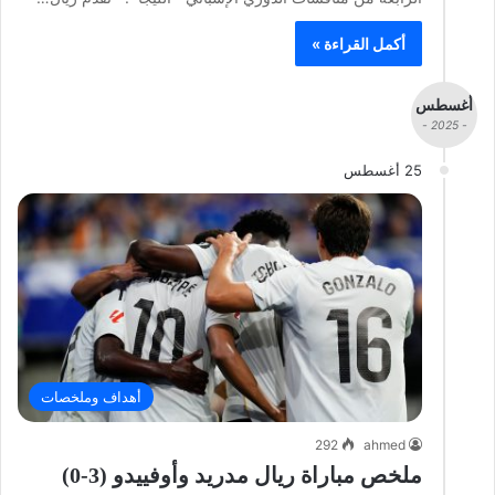
أكمل القراءة »
أغسطس
- 2025 -
25 أغسطس
أهداف وملخصات
292
ahmed
ملخص مباراة ريال مدريد وأوفييدو (3-0)