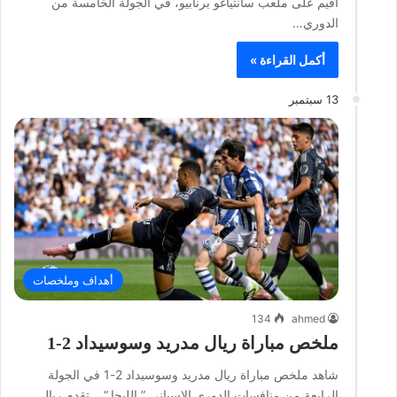
أقيم على ملعب سانتياغو برنابيو، في الجولة الخامسة من
الدوري…
أكمل القراءة »
13 سبتمبر
أهداف وملخصات
134
ahmed
ملخص مباراة ريال مدريد وسوسيداد 2-1
شاهد ملخص مباراة ريال مدريد وسوسيداد 2-1 في الجولة
الرابعة من منافسات الدوري الإسباني ” الليجا “. تقدم ريال…