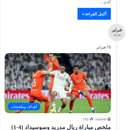
الذي…
أكمل القراءة »
فبراير
- 2026 -
15 فبراير
أهداف وملخصات
150
naheel
ملخص مباراة ريال مدريد وسوسيداد (4-1)